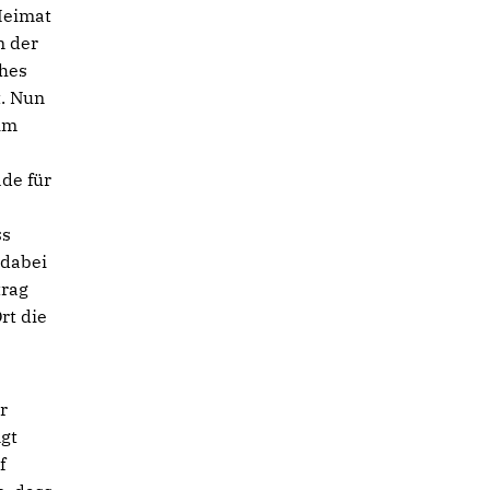
Heimat
n der
ches
t. Nun
 im
de für
ss
 dabei
trag
rt die
r
ngt
f