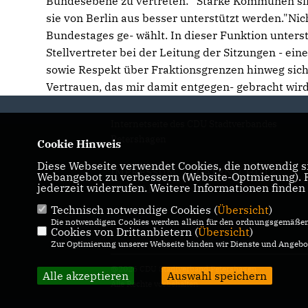
Bundesebene zu vertreten: "Starke Kommunen sind
sie von Berlin aus besser unterstützt werden."Nic
Bundestages ge- wählt. In dieser Funktion unterst
Stellvertreter bei der Leitung der Sitzungen - ei
sowie Respekt über Fraktionsgrenzen hinweg sich
Vertrauen, das mir damit entgegen- gebracht wir
Internetseite des CDU Stadtverbandes
Petershagen
Cookie Hinweis
Diese Webseite verwendet Cookies, die notwendig si
IMPRESSUM
DATENSCHUTZ
Webangebot zu verbessern (Website-Optmierung). Fü
jederzeit widerrufen. Weitere Informationen finden
KONTAKT
Technisch notwendige Cookies (
Übersicht
)
Die notwendigen Cookies werden allein für den ordnungsgemäßen 
Cookies von Drittanbietern (
Übersicht
)
Zur Optimierung unserer Webseite binden wir Dienste und Angebot
@2026 CDU Stadtverband Petershagen
Alle akzeptieren
Auswahl speichern
Alle Rechte vorbehalten.