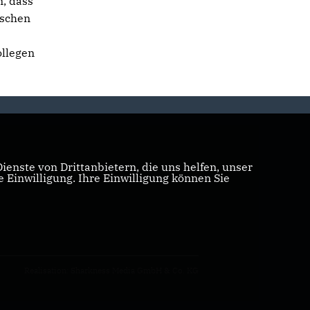
, dass
tschen
ollegen
s
enste von Drittanbietern, die uns helfen, unser
Einwilligung. Ihre Einwilligung können Sie
Realisation: Sharkness Media GmbH & Co. KG