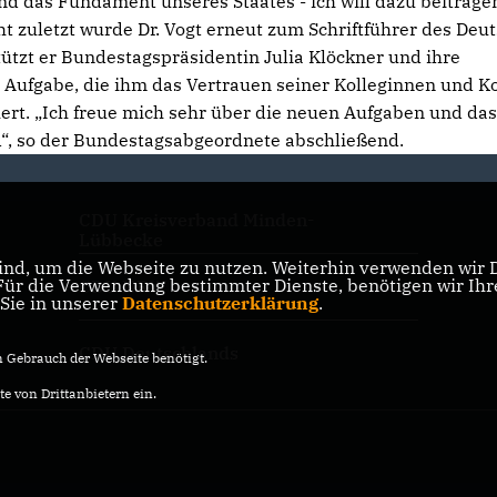
 das Fundament unseres Staates - ich will dazu beitragen
ht zuletzt wurde Dr. Vogt erneut zum Schriftführer des Deu
ützt er Bundestagspräsidentin Julia Klöckner und ihre
ne Aufgabe, die ihm das Vertrauen seiner Kolleginnen und K
ert. „Ich freue mich sehr über die neuen Aufgaben und da
d“, so der Bundestagsabgeordnete abschließend.
CDU Kreisverband Minden-
Lübbecke
nd, um die Webseite zu nutzen. Weiterhin verwenden wir Di
r die Verwendung bestimmter Dienste, benötigen wir Ihre 
CDU NRW
 Sie in unserer
Datenschutzerklärung
.
CDU Deutschlands
Gebrauch der Webseite benötigt.
e von Drittanbietern ein.