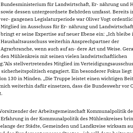
Bundesministerium für Landwirtschaft, Er- nährung und 
sowie dessen untergeordnete Behörden umfasst. Bereits i
ver- gangenen Legislaturperiode war Oliver Vogt ordentli
Mitglied im Ausschuss für Er- nährung und Landwirtschaf
bringt er seine Expertise auf neuer Ebene ein: „Ich bleibe
Haushaltsausschuss weiterhin Ansprechpartner der
Agrarbranche, wenn auch auf an- dere Art und Weise. Gera
den Mühlenkreis mit seinen vielen landwirtschaftlichen
g.“Als stellvertretendes Mitglied im Verteidigungsausschu
 sicherheitspolitisch engagiert. Ein besonderer Fokus liegt
lon 130 in Minden. „Die Truppe leistet einen wichtigen Bei
mich weiterhin dafür einsetzen, dass die Bundeswehr vor O
t.
r Vorsitzender der Arbeitsgemeinschaft Kommunalpolitik de
 Erfahrung in der Kommunalpolitik des Mühlenkreises bri
 Belange der Städte, Gemeinden und Landkreise wirksam au