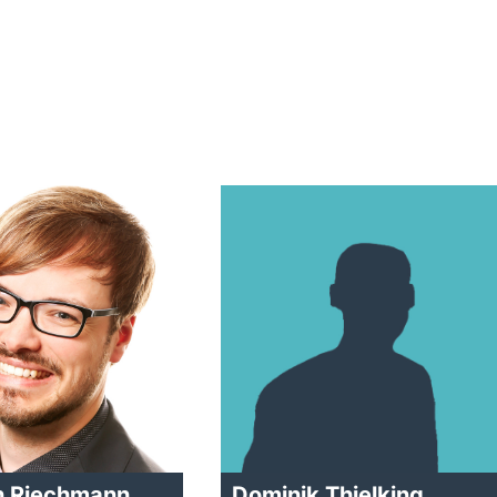
n Riechmann
Dominik Thielking