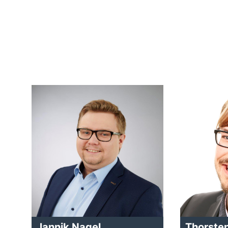
Jannik Nagel
Thorste