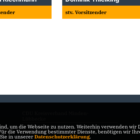
tzender
stv. Vorsitzender
CDU Kreisverband Minden-
Lübbecke
nd, um die Webseite zu nutzen. Weiterhin verwenden wir Di
r die Verwendung bestimmter Dienste, benötigen wir Ihre 
CDU NRW
 Sie in unserer
Datenschutzerklärung
.