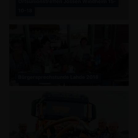
Ortsunionstreffen Jössen Windheim 15-
10-18
Bürgersprechstunde Lahde 2018