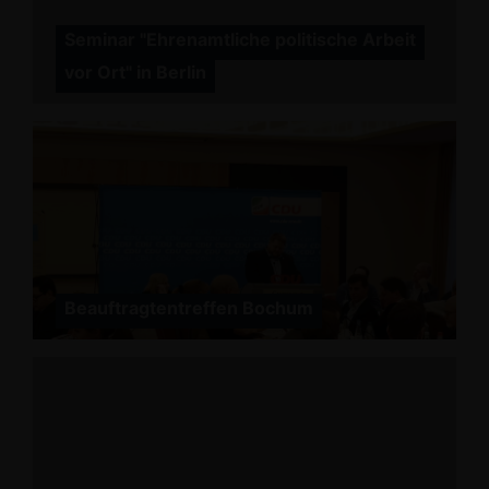
Seminar "Ehrenamtliche politische Arbeit
vor Ort" in Berlin
Beauftragtentreffen Bochum