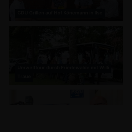
CDU Grillen auf Hof Könemann in Ilse
Umwelttour durch Friedewalde mit Willi
Traue