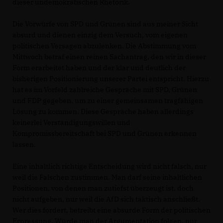
dieser undemokratischen Rhetorik.
Die Vorwürfe von SPD und Grünen sind aus meiner Sicht
absurd und dienen einzig dem Versuch, vom eigenen
politischen Versagen abzulenken. Die Abstimmung vom
Mittwoch betraf einen reinen Sachantrag, den wir in dieser
Form erarbeitet haben und der klar und deutlich der
bisherigen Positionierung unserer Partei entspricht. Hierzu
hat es im Vorfeld zahlreiche Gespräche mit SPD, Grünen
und FDP gegeben, um zu einer gemeinsamen tragfähigen
Lösung zu kommen. Diese Gespräche haben allerdings
keinerlei Verständigungswillen und
Kompromissbereitschaft bei SPD und Grünen erkennen
lassen.
Eine inhaltlich richtige Entscheidung wird nicht falsch, nur
weil die Falschen zustimmen. Man darf seine inhaltlichen
Positionen, von denen man zutiefst überzeugt ist, doch
nicht aufgeben, nur weil die AfD sich taktisch anschließt.
Wer dies fordert, betreibt eine absurde Form der politischen
Erpressung. Würde man der Argumentation folgen, nur