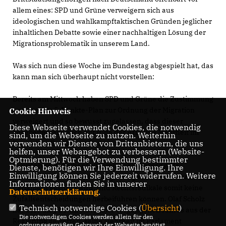
allem eines: SPD und Grüne verweigern sich aus
ideologischen und wahlkampftaktischen Gründen jeglicher
inhaltlichen Debatte sowie einer nachhaltigen Lösung der
Migrationsproblematik in unserem Land.
Was sich nun diese Woche im Bundestag abgespielt hat, das
kann man sich überhaupt nicht vorstellen:
Bereits am Mittwoch haben SPD und Grüne die Zustimmung
zu unserem 5-Punkte-Plan zur Ordnung der Migration
Cookie Hinweis
verweigert und so bewusst zugelassen, dass dieser
Diese Webseite verwendet Cookies, die notwendig
gegebenenfalls auch mit Hilfe der AfD eine Mehrheit im
sind, um die Webseite zu nutzen. Weiterhin
verwenden wir Dienste von Drittanbietern, die uns
Deutschen Bundestag findet.
helfen, unser Webangebot zu verbessern (Website-
Optmierung). Für die Verwendung bestimmter
In unserem Parlament ein einmaliger Vorgang, da
Dienste, benötigen wir Ihre Einwilligung. Ihre
Einwilligung können Sie jederzeit widerrufen. Weitere
normalerweise die Bundesregierung von einer Mehrheit im
Informationen finden Sie in unserer
Parlament gestützt wird, und Rechtsradikale somit keine
Datenschutzerklärung
.
Zufallsentscheidungen herbeiführen können. Olaf Scholz
Technisch notwendige Cookies (
Übersicht
)
hat aber die FDP im November vergangenen Jahres aus der
Die notwendigen Cookies werden allein für den
Regierung geworfen, seine Mehrheit im Parlament
ordnungsgemäßen Gebrauch der Webseite benötigt.