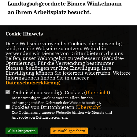
Landtagsabgeordnete Bianca Winkelmann
an ihrem Arbeitsplatz besucht.
Cookie Hinweis
Diese Webseite verwendet Cookies, die notwendig
sind, um die Webseite zu nutzen. Weiterhin
verwenden wir Dienste von Drittanbietern, die uns
helfen, unser Webangebot zu verbessern (Website-
Optmierung). Für die Verwendung bestimmter
Dienste, benötigen wir Ihre Einwilligung. Ihre
Einwilligung können Sie jederzeit widerrufen. Weitere
Informationen finden Sie in unserer
Datenschutzerklärung
.
Technisch notwendige Cookies (
Übersicht
)
Die notwendigen Cookies werden allein für den
ordnungsgemäßen Gebrauch der Webseite benötigt.
Cookies von Drittanbietern (
Übersicht
)
Zur Optimierung unserer Webseite binden wir Dienste und
Angebote von Drittanbietern ein.
Nach der Ankunft in Düsseldorf und dem Besuch der
Alle akzeptieren
Auswahl speichern
Plenardebatte trafen die knapp 50 Frauen und Männer die