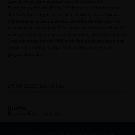
Land gibt das klare Ziel aus, dass 90 Prozent der
Bevölkerung innerhalb von 20 Minuten ein Krankenhaus
der Notfallversorgung erreichen müssen“, leitete Bianca
Winkelmann in den Punkt ein. Es treibe sie sehr um, wie
hier womöglich voreilige Entschlüsse getroffen werden, die
nicht zurückgenommen werden könnten, obwohl weder ein
Gesamtkonzept für die MKK noch der Inhalt des Augurzky-
Gutachtens vorlägen. „Das letzte Wort darf hier nicht
gesprochen sein.“
29.08.2023, 14:48 Uhr
Quelle:
Bianca Winkelmann
Internetseite des CDU Stadtverbandes Petershagen